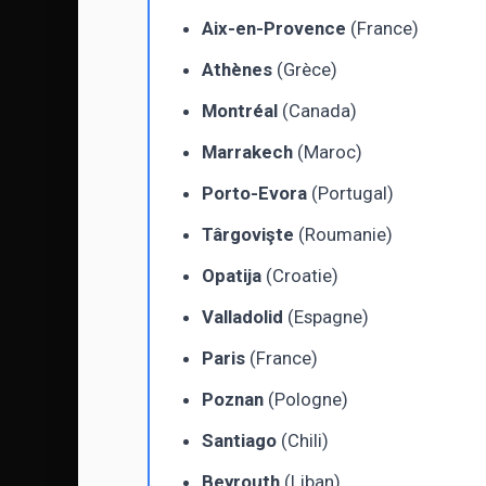
Aix-en-Provence
(France)
Athènes
(Grèce)
Montréal
(Canada)
Marrakech
(Maroc)
Porto-Evora
(Portugal)
Târgovişte
(Roumanie)
Opatija
(Croatie)
Valladolid
(Espagne)
Paris
(France)
Poznan
(Pologne)
Santiago
(Chili)
Beyrouth
(Liban)